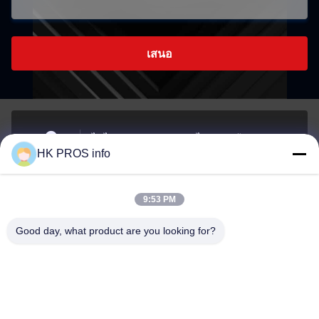
เสนอ
ไม่ ไม่710# 7, TianShanguoJi, ไม่151ถนนฮัวดา เขต
HK PROS info
พัฒนาเศรษฐกิจยานเจาโอ จังหวัดซานเฮ
ที่อยู่
9:53 PM
info@chppros.com
Good day, what product are you looking for?
อีเมล
0086-10-56955594