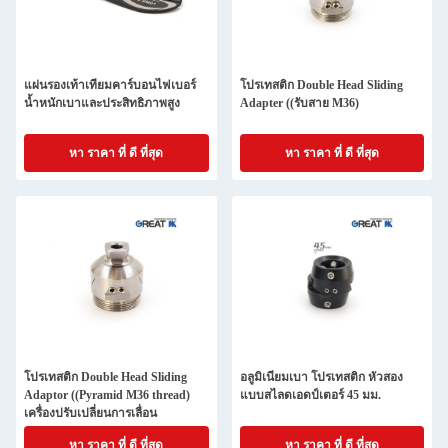
แผ่นรองเท้าเทียมคาร์บอนไฟเบอร์
โปรเทสติก Double Head Sliding
น้ำหนักเบาและประสิทธิภาพสูง
Adapter ((รับสาย M36)
หา ราคา ที่ ดี ที่สุด
หา ราคา ที่ ดี ที่สุด
โปรเทสติก Double Head Sliding
อลูมิเนียมเบา โปรเทสติก หัวสอง
Adaptor ((Pyramid M36 thread)
แบบสไลดเอดป์เตอร์ 45 มม.
เครื่องปรับเปลี่ยนการเลื่อน
หา ราคา ที่ ดี ที่สุด
หา ราคา ที่ ดี ที่สุด