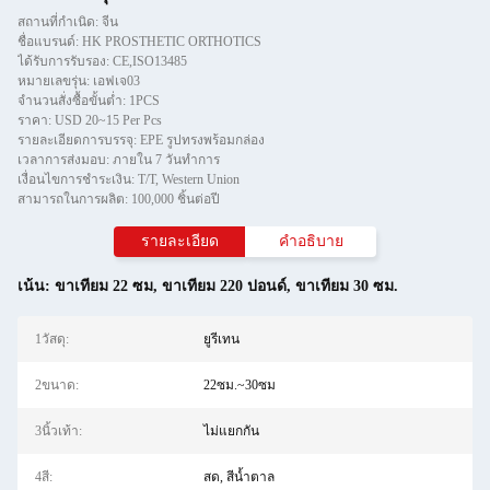
สถานที่กำเนิด: จีน
ชื่อแบรนด์: HK PROSTHETIC ORTHOTICS
ได้รับการรับรอง: CE,ISO13485
หมายเลขรุ่น: เอฟเจ03
จำนวนสั่งซื้อขั้นต่ำ: 1PCS
ราคา: USD 20~15 Per Pcs
รายละเอียดการบรรจุ: EPE รูปทรงพร้อมกล่อง
เวลาการส่งมอบ: ภายใน 7 วันทําการ
เงื่อนไขการชำระเงิน: T/T, Western Union
สามารถในการผลิต: 100,000 ชิ้นต่อปี
รายละเอียด
คําอธิบาย
เน้น:
ขาเทียม 22 ซม
,
ขาเทียม 220 ปอนด์
,
ขาเทียม 30 ซม.
1วัสดุ:
ยูรีเทน
2ขนาด:
22ซม.~30ซม
3นิ้วเท้า:
ไม่แยกกัน
4สี:
สด, สีน้ำตาล