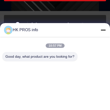
ไม่ ไม่710# 7, TianShanguoJi, ไม่151ถนนฮัวดา เขต
HK PROS info
พัฒนาเศรษฐกิจยานเจาโอ จังหวัดซานเฮ
ที่อยู่
10:57 PM
info@chppros.com
Good day, what product are you looking for?
อีเมล
0086-10-56955594
โทรศัพท์