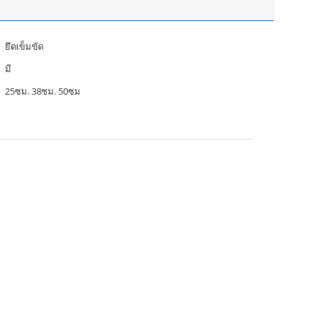
ยึดเข็มขัด
มี
25ซม. 38ซม. 50ซม