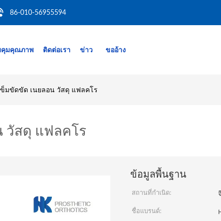
86-010-56955594
คุมคุณภาพ
ติดต่อเรา
ข่าว
ขออ้าง
 เข็มขัดขัด เนยลอน วัสดุ แฟลคโร
น วัสดุ แฟลคโร
ข้อมูลพื้นฐาน
สถานที่กำเนิด:
จ
ชื่อแบรนด์: