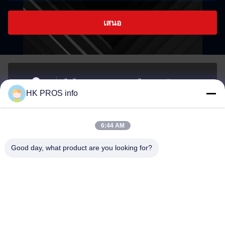
เสนอ
ไม่ ไม่710# 7, TianShanguoJi, ไม่151ถนนฮัวดา เขต
HK PROS info
พัฒนาเศรษฐกิจยานเจาโอ จังหวัดซานเฮ
ที่อยู่
6:44 AM
info@chppros.com
Good day, what product are you looking for?
อีเมล
0086-10-56955594
โทรศัพท์