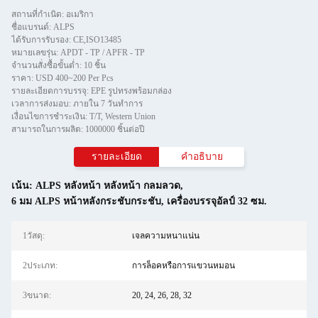
สถานที่กำเนิด: อเมริกา
ชื่อแบรนด์: ALPS
ได้รับการรับรอง: CE,ISO13485
หมายเลขรุ่น: APDT - TP / APFR - TP
จำนวนสั่งซื้อขั้นต่ำ: 10 ชิ้น
ราคา: USD 400~200 Per Pcs
รายละเอียดการบรรจุ: EPE รูปทรงพร้อมกล่อง
เวลาการส่งมอบ: ภายใน 7 วันทําการ
เงื่อนไขการชำระเงิน: T/T, Western Union
สามารถในการผลิต: 1000000 ชิ้นต่อปี
รายละเอียด
คําอธิบาย
เน้น:
ALPS หลังหน้า หลังหน้า กลมลวด
,
6 มม ALPS หน้าหลังกระชับกระชับ
,
เครื่องบรรจุอัลป์ 32 ซม.
1วัสดุ:
เจลความหนาแน่น
2ประเภท:
การล็อคหรือการแขวนหมอน
3ขนาด:
20, 24, 26, 28, 32