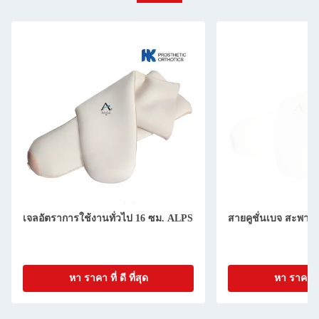
เจลอัตราการใช้งานทั่วไป 16 ซม. ALPS
สายคูชั่นเบจ สะพายง
หา ราคา ที่ ดี ที่สุด
หา ราคา ที่ 