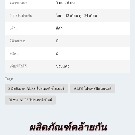
4ความหนา:
3 มม. / 6 มม
5การรับประกัน:
โสด - 12 เดือน คู่ - 24 เดือน
6ผ้า:
สีดำ
7ตัวอย่าง:
มี
8Oem:
มี
9พิมพ์โลโก้:
ปรับแต่ง
Tags:
3 มิลลิเมตร ALPS โปรเทสติกไลเนอร์
ALPS โปรเทสติกไลเนอร์
20 ซม. ALPS โปรเทสติกไลน์
ผลิตภัณฑ์คล้ายกัน