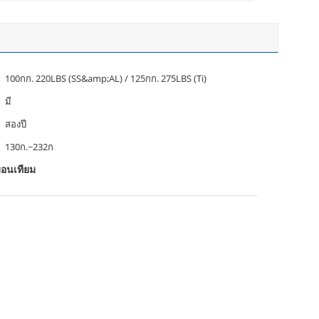
100กก. 220LBS (SS&amp;AL) / 125กก. 275LBS (Ti)
มี
สองปี
130ก.~232ก
บอนเทียม