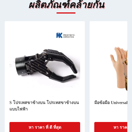
ผลิตภัณฑ์คล้ายกัน
S โปรเทสขาข้างบน โปรเทสขาข้างบน
มือข้อมือ Universal 
แบบไฟฟ้า
หา ราคา ที่ ดี ที่สุด
หา ราคา ที่ 