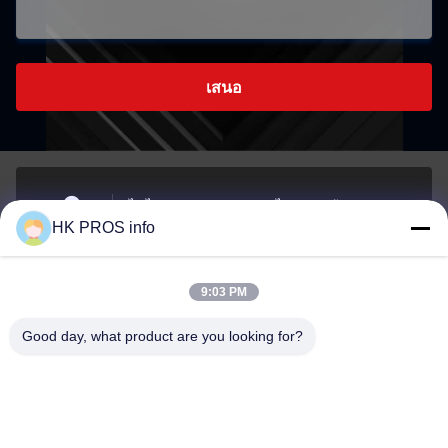
เสนอ
ไม่ ไม่710# 7, TianShanguoJi, ไม่151ถนนฮัวดา เขต
HK PROS info
พัฒนาเศรษฐกิจยานเจาโอ จังหวัดซานเฮ
ที่อยู่
9:03 PM
info@chppros.com
Good day, what product are you looking for?
อีเมล
0086-10-56955594