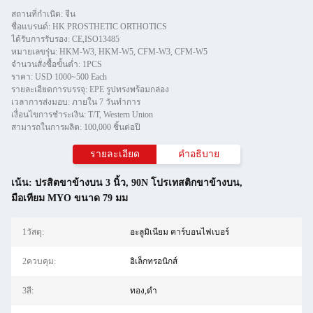
สถานที่กำเนิด: จีน
ชื่อแบรนด์: HK PROSTHETIC ORTHOTICS
ได้รับการรับรอง: CE,ISO13485
หมายเลขรุ่น: HKM-W3, HKM-W5, CFM-W3, CFM-W5
จำนวนสั่งซื้อขั้นต่ำ: 1PCS
ราคา: USD 1000~500 Each
รายละเอียดการบรรจุ: EPE รูปทรงพร้อมกล่อง
เวลาการส่งมอบ: ภายใน 7 วันทําการ
เงื่อนไขการชำระเงิน: T/T, Western Union
สามารถในการผลิต: 100,000 ชิ้นต่อปี
รายละเอียด
คําอธิบาย
เน้น:
ปรสิตขาข้างบน 3 นิ้ว
,
90N โปรเทสติกขาข้างบน
,
มือเทียม MYO ขนาด 79 มม
1วัสดุ:
อะลูมิเนียม คาร์บอนไฟเบอร์
2ควบคุม:
อิเล็กทรอนิกส์
3สี:
ทอง,ดำ