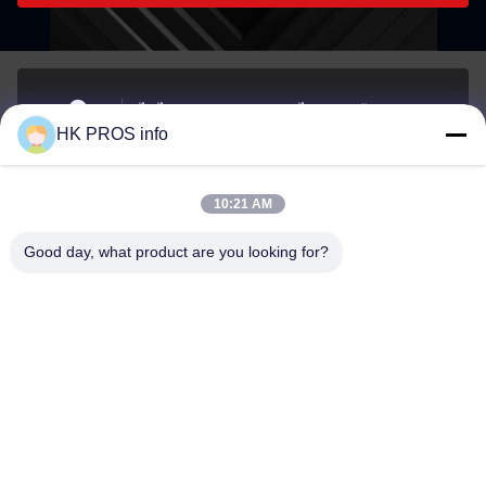
ไม่ ไม่710# 7, TianShanguoJi, ไม่151ถนนฮัวดา เขต
HK PROS info
พัฒนาเศรษฐกิจยานเจาโอ จังหวัดซานเฮ
ที่อยู่
10:21 AM
info@chppros.com
Good day, what product are you looking for?
อีเมล
0086-10-56955594
โทรศัพท์