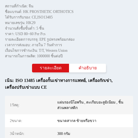
สถานที่กำเนิด: จีน
ชื่อแบรนด์: HK PROSTHETIC ORTHOTICS
ได้รับการรับรอง: CE,ISO13485
หมายเลขรุ่น: HK29
จำนวนสั่งซื้อขั้นต่ำ: 5 ชิ้น
ราคา: USD 80~60 Per Pcs
รายละเอียดการบรรจุ: EPE รูปทรงพร้อมกล่อง
เวลาการส่งมอบ: ภายใน 7 วันทําการ
เงื่อนไขการชำระเงิน: T/T, Western Union
สามารถในการผลิต: 1000000 ชิ้นต่อปี
รายละเอียด
คําอธิบาย
เน้น:
ISO 13485 เครื่องกั้นเข่าทางการแพทย์
,
เครื่องกักเข่า
,
เครื่องปรับเข่าแบบ CE
แผ่นรองนีโอพรีน , ตะเกียบอะลูมิเนียม , ชิ้น
1วัสดุ:
ส่วนพลาสติก
2ขนาด:
ขนาดสากล ซ้ายหรือขวา
3น้ําหนัก:
300 กรัม