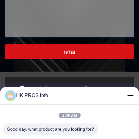
เสนอ
ไม่ ไม่710# 7, TianShanguoJi, ไม่151ถนนฮัวดา เขต
HK PROS info
พัฒนาเศรษฐกิจยานเจาโอ จังหวัดซานเฮ
ที่อยู่
2:36 AM
info@chppros.com
Good day, what product are you looking for?
อีเมล