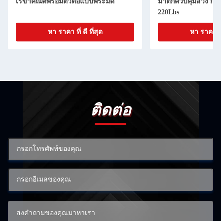
เรขาคณิตพร้อมตัวต่อแบบพีระมิด
มาติกควบคุมสวิง การ
220Lbs
หา ราคา ที่ ดี ที่สุด
หา ราคา ที่ 
ติดต่อ