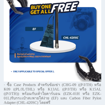
· ซื้อ Case Products สําหรับข้อเข่า (CHG-09 ((P/J/TH) หรือ
K09 ((PL/JL/THL) หรือ K13AL ((P/J/TH) หรือ K15AL
((P/J/TH)) พร้อมกับเท้าใยคาร์บอน (EZK-01H หรือ EZK-
01L)รับกระเป๋าสะพายใส่ง่าย (EF) และ Carbon Fiber Pylon
Adapter (CHL-420SC) โดยฟรี