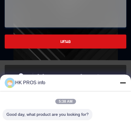
เสนอ
ไม่ ไม่710# 7, TianShanguoJi, ไม่151ถนนฮัวดา เขต
HK PROS info
พัฒนาเศรษฐกิจยานเจาโอ จังหวัดซานเฮ
ที่อยู่
5:38 AM
info@chppros.com
Good day, what product are you looking for?
อีเมล