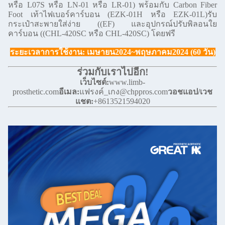
หรือ L07S หรือ LN-01 หรือ LR-01) พร้อมกับ Carbon Fiber
Foot เท้าไฟเบอร์คาร์บอน (EZK-01H หรือ EZK-01L)รับ
กระเป๋าสะพายใส่ง่าย ((EF) และอุปกรณ์ปรับพิลอนใย
คาร์บอน ((CHL-420SC หรือ CHL-420SC) โดยฟรี
ระยะเวลาการใช้งาน: เมษายน2024~พฤษภาคม2024 (60 วัน)
ร่วมกับเราไปอีก!
เว็บไซต์:
www.limb-
prosthetic.com
อีเมล:
แฟรงค์_เกง@chppros.com
วอชแอป/เวช
แชต:
+8613521594020